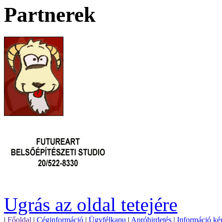
Partnerek
Ugrás az oldal tetejére
|
Főoldal
|
Céginformáció
|
Ügyfélkapu
|
Apróhirdetés
|
Információ ké