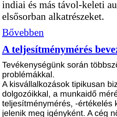
indiai és más távol-keleti a
elsősorban alkatrészeket.
Bővebben
A teljesítménymérés beve
Tevékenységünk során többszö
problémákkal.
A kisvállalkozások tipikusan b
dolgozóikkal, a munkaidő mérés
teljesítménymérés, -értékelés
jelenik meg igényként. A cég n