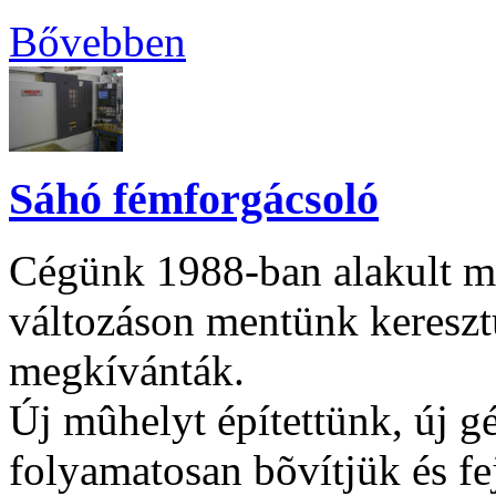
Bővebben
Sáhó fémforgácsoló
Cégünk 1988-ban alakult me
változáson mentünk keresztü
megkívánták.
Új mûhelyt építettünk, új g
folyamatosan bõvítjük és f