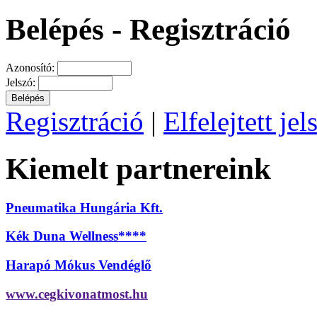
Belépés - Regisztráció
Azonosító:
Jelszó:
Regisztráció
|
Elfelejtett jel
Kiemelt partnereink
Pneumatika Hungária Kft.
Kék Duna Wellness****
Harapó Mókus Vendéglő
www.cegkivonatmost.hu