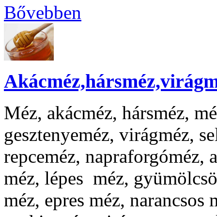
Bővebben
Akácméz,hársméz,virág
Méz, akácméz, hársméz, mé
gesztenyeméz, virágméz, s
repceméz, napraforgóméz, 
méz, lépes méz, gyümölcsö
méz, epres méz, narancsos 