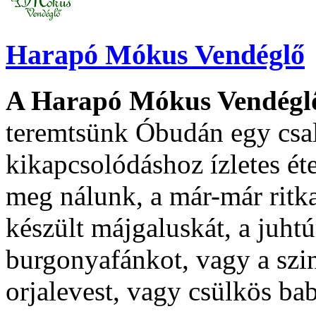
Harapó Mókus Vendéglő
A Harapó Mókus Vendégl
teremtsünk Óbudán egy csal
kikapcsolódáshoz ízletes ét
meg nálunk, a már-már ritka
készült májgaluskát, a juhtú
burgonyafánkot, vagy a szin
orjalevest, vagy csülkös bab