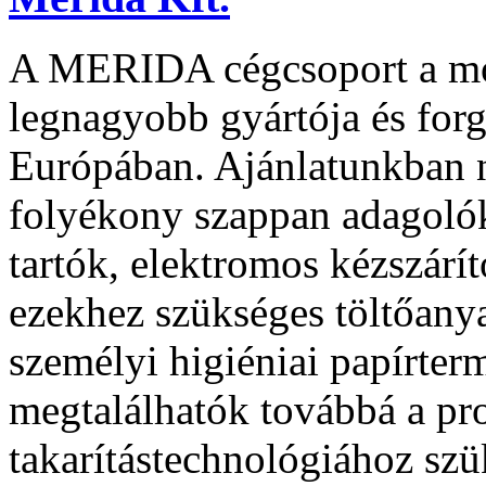
A MERIDA cégcsoport a mo
legnagyobb gyártója és for
Európában. Ajánlatunkban n
folyékony szappan adagolók,
tartók, elektromos kézszárít
ezekhez szükséges töltőany
személyi higiéniai papírte
megtalálhatók továbbá a pro
takarítástechnológiához sz