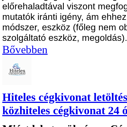
előrehaladtával viszont megf
mutatók iránti igény, ám ehhe
módszer, eszköz (főleg nem obj
szolgáltató eszköz, megoldás)
Bővebben
Hiteles cégkivonat letölté
közhiteles cégkivonat 24 