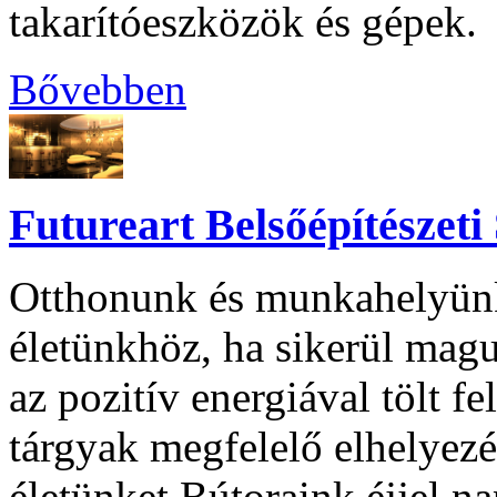
takarítóeszközök és gépek.
Bővebben
Futureart Belsőépítészeti
Otthonunk és munkahelyün
életünkhöz, ha sikerül mag
az pozitív energiával tölt 
tárgyak megfelelő elhelyezé
életünket.Bútoraink éjjel n