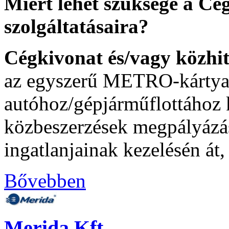
Miért lehet szüksége a C
szolgáltatásaira?
Cégkivonat és/vagy közhit
az egyszerű METRO-kártya i
autóhoz/gépjárműflottához k
közbeszerzések megpályázás
ingatlanjainak kezelésén át
Bővebben
Merida Kft.